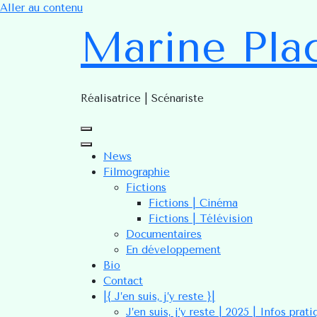
Aller au contenu
Marine Pla
Réalisatrice | Scénariste
News
Filmographie
Fictions
Fictions | Cinéma
Fictions | Télévision
Documentaires
En développement
Bio
Contact
|{ J’en suis, j’y reste }|
J’en suis, j’y reste | 2025 | Infos prat